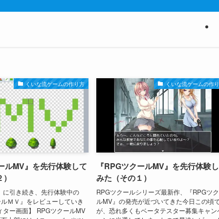
くいな流ゲームの作り方
くいな流ゲームの作
ールMV』を先行体験して
『RPGツクールMV』を先行体験
２）
みた（その１）
 に引き続き、先行体験中の
RPGツクールシリーズ最新作、『RPGツ
ールＭＶ』をレビューしていき
ルMV』の発売が近づいてきた今日この頃
ィター画面】 RPGツクールMV
が、恐れ多くもベータテスター募集キャン