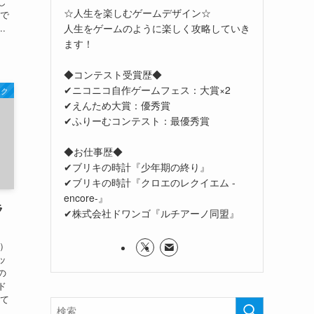
し
☆人生を楽しむゲームデザイン☆
ので
人生をゲームのように楽しく攻略していき
.
ます！
◆コンテスト受賞歴◆
✔ニコニコ自作ゲームフェス：大賞×2
ック
✔えんため大賞：優秀賞
✔ふりーむコンテスト：最優秀賞
◆お仕事歴◆
✔ブリキの時計『少年期の終り』
✔ブリキの時計『クロエのレクイエム -
encore-』
ラ
✔株式会社ドワンゴ『ルチアーノ同盟』
e）
ッ
の
ド
して