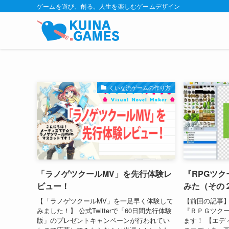
ゲームを遊び、創る。人生を楽しむゲームデザイン
くいな流ゲームの作り方
「ラノゲツクールMV」を先行体験レ
『RPGツク
ビュー！
みた（その
【「ラノゲツクールMV」を一足早く体験して
【前回の記事】
みました！】 公式Twitterで「60日間先行体験
『ＲＰＧツク
版」のプレゼントキャンペーンが行われてい
ます！ 【エデ