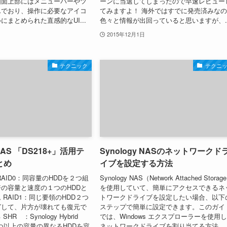
画面上部にはメニューバーやツ
ーンに当選してしまったので早速レビュー
んでおり、操作に必要なアイコ
てみますよ！ 海外ではすでに発売済みな
にまとめられた直感的なUI...
色々と情報が出回っていると思いますが、..
2015年12月1日
テクニック
テクニ
 NAS 「DS218+」活用テ
Synology NASのネットワークド
とめ
イブを設定する方法
AID0：同容量のHDDを２つ組
Synology NAS（Network Attached Storag
の容量と速度の１つのHDDと
を使用していて、簡単にアクセスできるネ
RAID1：同じ要領のHDD２つ
トワークドライブを設定したい場合、以下
グして、片方が壊れても復元で
ステップで簡単に設定できます。このガイ
R ：Synology Hybrid
では、Windows エクスプローラーを使用
１つ以上の容量の異なるHDDを容
ネットワークドライブを割り当てる方法...