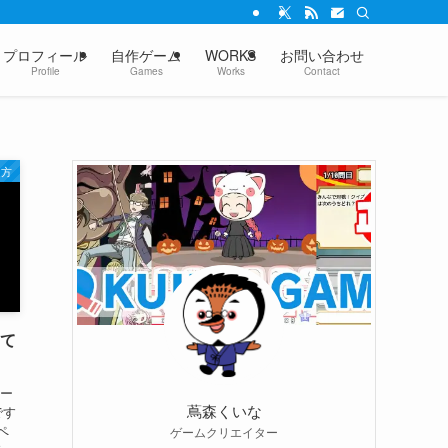
プロフィール
自作ゲーム
WORKS
お問い合わせ
Profile
Games
Works
Contact
り方
して
クー
蔦森くいな
です
ペ
ゲームクリエイター