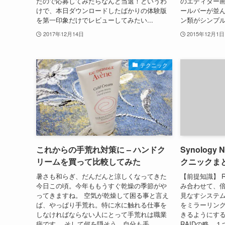
たので応募してみたらなんと当選！というわ
のエディター
けで、本日ダウンロードしたばかりの体験版
ールバーが並
を第一印象だけでレビューしてみたい...
ン類がシンプル
2017年12月14日
2015年12月1日
テクニック
これからの手荒れ対策に – ハンドク
Synology
リームを買って比較してみた
クニックま
暑さも和らぎ、だんだんと涼しくなってきた
【前提知識】 R
今日この頃。今年ももうすぐ乾燥の季節がや
み合わせて、倍
ってきますね。 空気が乾燥して困る事と言え
見なすシステム 
ば、やっぱり手荒れ。特に水に触れる仕事を
をミラーリン
しなければならない人にとって手荒れは職業
きるようにする SH
病です。 そして何を隠そう、自分も手...
RAIDの略。