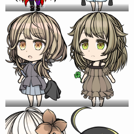
エウ・エウ
照
雨
四葉