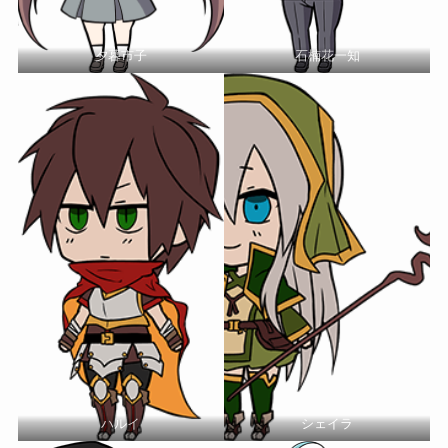
夕暮市子
石楠花一知
ハルイ
シェイラ