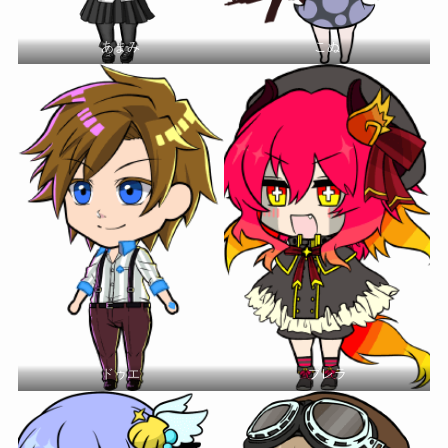
あまみ
こぬ
ドゥエ
ブレラ