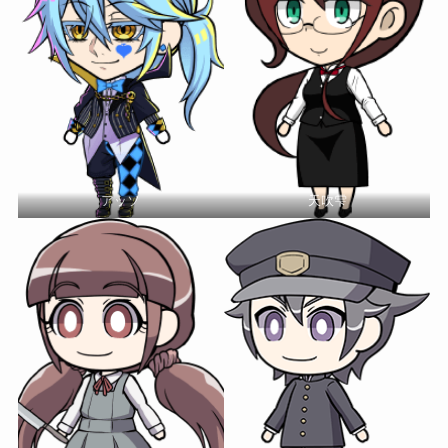
アッソ
天吹雫