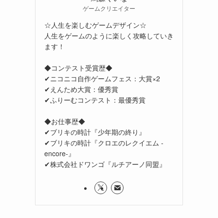
ゲームクリエイター
☆人生を楽しむゲームデザイン☆
人生をゲームのように楽しく攻略していき
ます！
◆コンテスト受賞歴◆
✔ニコニコ自作ゲームフェス：大賞×2
✔えんため大賞：優秀賞
✔ふりーむコンテスト：最優秀賞
◆お仕事歴◆
✔ブリキの時計『少年期の終り』
✔ブリキの時計『クロエのレクイエム -
encore-』
✔株式会社ドワンゴ『ルチアーノ同盟』