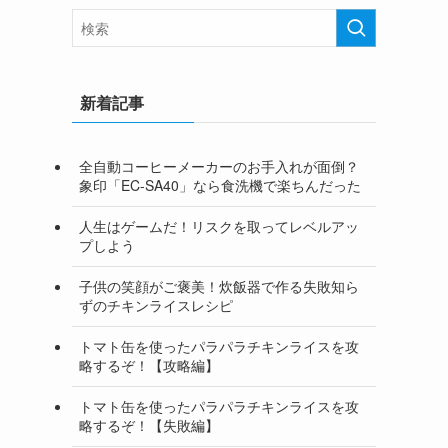
新着記事
全自動コーヒーメーカーのお手入れが面倒？
象印「EC-SA40」なら食洗機で楽ちんだった
人生はゲームだ！リスクを取ってレベルアッ
プしよう
子供の笑顔がご褒美！炊飯器で作る失敗知ら
ずのチキンライスレシピ
トマト缶を使ったパラパラチキンライスを攻
略するぞ！【攻略編】
トマト缶を使ったパラパラチキンライスを攻
略するぞ！【失敗編】