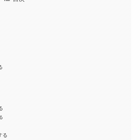
成
る
る
る
する