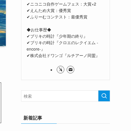
✔ニコニコ自作ゲームフェス：大賞×2
✔えんため大賞：優秀賞
✔ふりーむコンテスト：最優秀賞
◆お仕事歴◆
✔ブリキの時計『少年期の終り』
✔ブリキの時計『クロエのレクイエム -
encore-』
✔株式会社ドワンゴ『ルチアーノ同盟』
新着記事